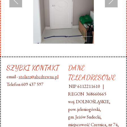
SZYBKI KONTAKT
DANE
TELEADRESOWE
email -
stolarz@abcdrewna.pl
Telefon 609 437 597
NIP 6112211610 |
REGON 368660665
woj. DOLNOŚLĄSKIE,
pow. jeleniogórski,
gm. Jeżów Sudecki,
miejscowość Czernica, nr 74,