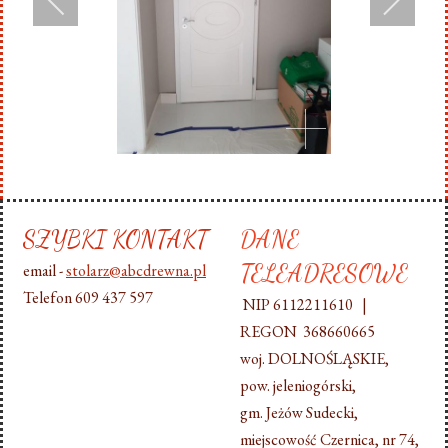
SZYBKI KONTAKT
DANE
TELEADRESOWE
email -
stolarz@abcdrewna.pl
Telefon 609 437 597
NIP 6112211610 |
REGON 368660665
woj. DOLNOŚLĄSKIE,
pow. jeleniogórski,
gm. Jeżów Sudecki,
miejscowość Czernica, nr 74,