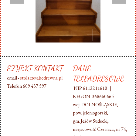
SZYBKI KONTAKT
DANE
TELEADRESOWE
email -
stolarz@abcdrewna.pl
Telefon 609 437 597
NIP 6112211610 |
REGON 368660665
woj. DOLNOŚLĄSKIE,
pow. jeleniogórski,
gm. Jeżów Sudecki,
miejscowość Czernica, nr 74,