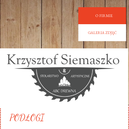
O FIRMIE
GALERIA ZDJĘĆ
PODŁOGI