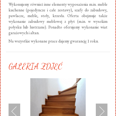
Wykonujemy również inne elementy wyposażenia m.in. meble
kuchenne (pojedyncze i całe zestawy), szafy do zabudowy,
pawlacze, meble, stoły, krzesła. Oferta obejmuje także
wykonanie zabudowy meblowej z płyt (m.in. w wysokim
połysku lub lustrzane). Ponadto oferujemy wykonanie wiat
garażowych i altan.
Na wszystkie wykonane prace dajemy gwarancję 1 roku.
GALERIA ZDJĘĆ