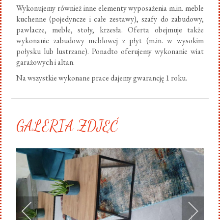
Wykonujemy również inne elementy wyposażenia m.in. meble
kuchenne (pojedyncze i całe zestawy), szafy do zabudowy,
pawlacze, meble, stoły, krzesła. Oferta obejmuje także
wykonanie zabudowy meblowej z płyt (m.in. w wysokim
połysku lub lustrzane). Ponadto oferujemy wykonanie wiat
garażowych i altan.
Na wszystkie wykonane prace dajemy gwarancję 1 roku.
GALERIA ZDJĘĆ