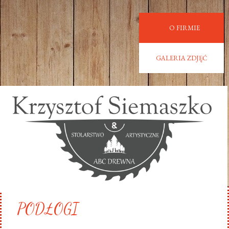
O FIRMIE
GALERIA ZDJĘĆ
PODŁOGI