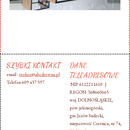
SZYBKI KONTAKT
DANE
TELEADRESOWE
email -
stolarz@abcdrewna.pl
Telefon 609 437 597
NIP 6112211610 |
REGON 368660665
woj. DOLNOŚLĄSKIE,
pow. jeleniogórski,
gm. Jeżów Sudecki,
miejscowość Czernica, nr 74,