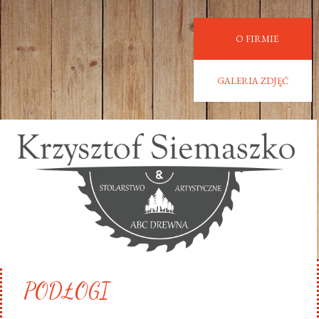
O FIRMIE
GALERIA ZDJĘĆ
PODŁOGI