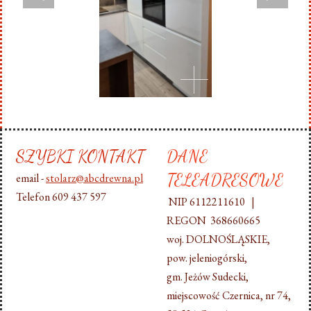
SZYBKI KONTAKT
DANE
TELEADRESOWE
email -
stolarz@abcdrewna.pl
Telefon 609 437 597
NIP 6112211610 |
REGON 368660665
woj. DOLNOŚLĄSKIE,
pow. jeleniogórski,
gm. Jeżów Sudecki,
miejscowość Czernica, nr 74,