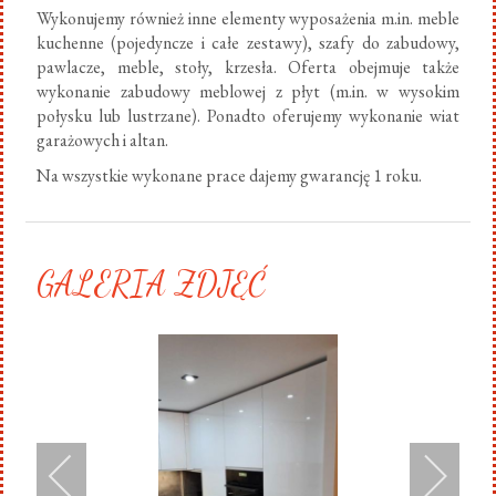
Wykonujemy również inne elementy wyposażenia m.in. meble
kuchenne (pojedyncze i całe zestawy), szafy do zabudowy,
pawlacze, meble, stoły, krzesła. Oferta obejmuje także
wykonanie zabudowy meblowej z płyt (m.in. w wysokim
połysku lub lustrzane). Ponadto oferujemy wykonanie wiat
garażowych i altan.
Na wszystkie wykonane prace dajemy gwarancję 1 roku.
GALERIA ZDJĘĆ