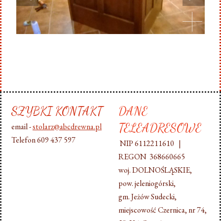
SZYBKI KONTAKT
DANE
TELEADRESOWE
email -
stolarz@abcdrewna.pl
Telefon 609 437 597
NIP 6112211610 |
REGON 368660665
woj. DOLNOŚLĄSKIE,
pow. jeleniogórski,
gm. Jeżów Sudecki,
miejscowość Czernica, nr 74,