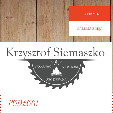
O FIRMIE
GALERIA ZDJĘĆ
PODŁOGI