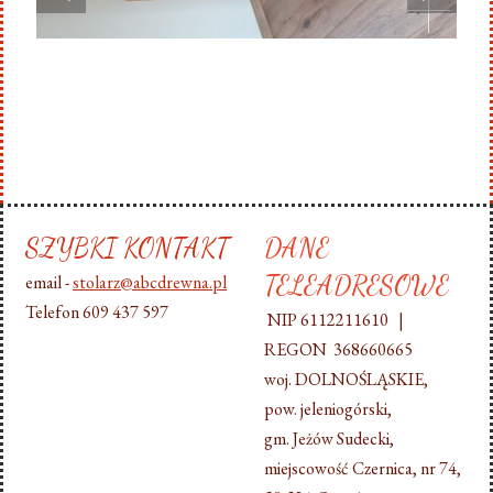
SZYBKI KONTAKT
DANE
TELEADRESOWE
email -
stolarz@abcdrewna.pl
Telefon 609 437 597
NIP 6112211610 |
REGON 368660665
woj. DOLNOŚLĄSKIE,
pow. jeleniogórski,
gm. Jeżów Sudecki,
miejscowość Czernica, nr 74,