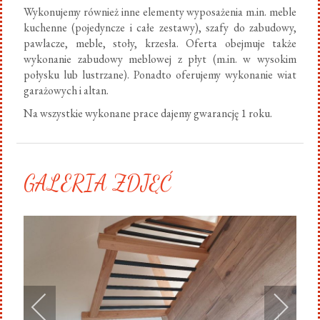
Wykonujemy również inne elementy wyposażenia m.in. meble
kuchenne (pojedyncze i całe zestawy), szafy do zabudowy,
pawlacze, meble, stoły, krzesła. Oferta obejmuje także
wykonanie zabudowy meblowej z płyt (m.in. w wysokim
połysku lub lustrzane). Ponadto oferujemy wykonanie wiat
garażowych i altan.
Na wszystkie wykonane prace dajemy gwarancję 1 roku.
GALERIA ZDJĘĆ