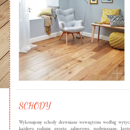
SCHODY
Wykonujemy schody drewniane wewnętrzne według wytycz
każdego rodzaju: proste, zabiegowe, podwieszane, krę