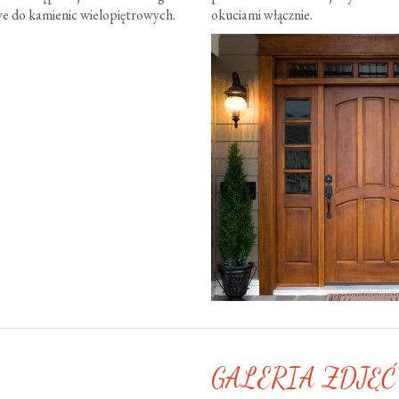
e do kamienic wielopiętrowych.
okuciami włącznie.
GALERIA ZDJĘĆ