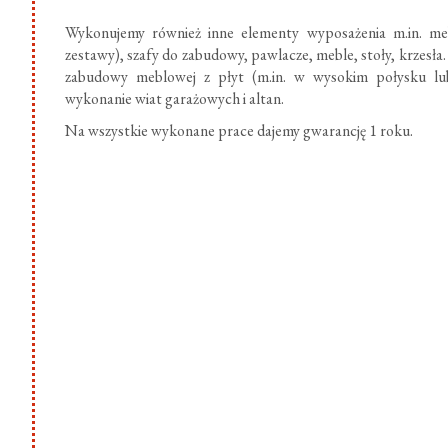
Wykonujemy również inne elementy wyposażenia m.in. meb
zestawy), szafy do zabudowy, pawlacze, meble, stoły, krzesł
zabudowy meblowej z płyt (m.in. w wysokim połysku lub
wykonanie wiat garażowych i altan.
Na wszystkie wykonane prace dajemy gwarancję 1 roku.