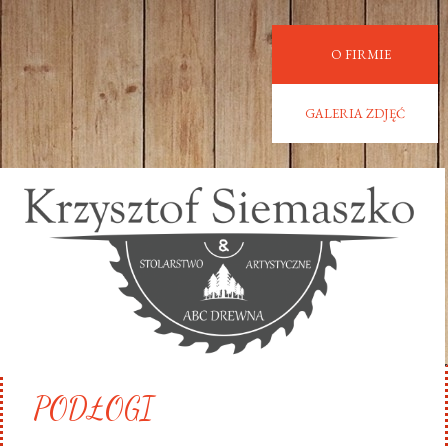
O FIRMIE
GALERIA ZDJĘĆ
PODŁOGI