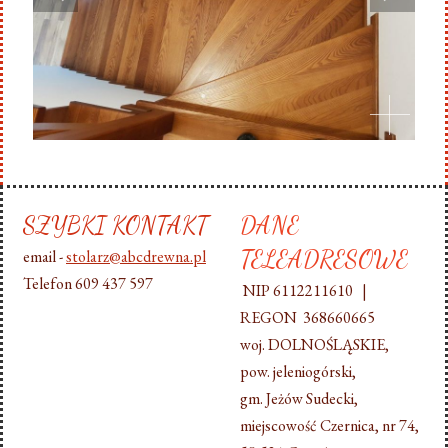
SZYBKI KONTAKT
DANE
TELEADRESOWE
email -
stolarz@abcdrewna.pl
Telefon 609 437 597
NIP 6112211610 |
REGON 368660665
woj. DOLNOŚLĄSKIE,
pow. jeleniogórski,
gm. Jeżów Sudecki,
miejscowość Czernica, nr 74,