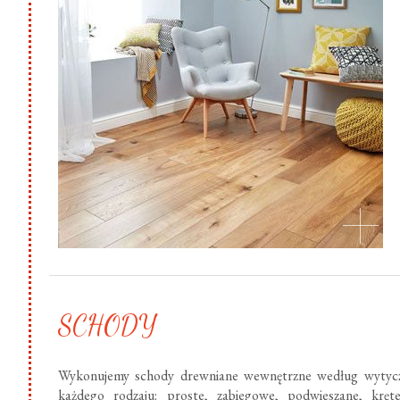
SCHODY
Wykonujemy schody drewniane wewnętrzne według wytycz
każdego rodzaju: proste, zabiegowe, podwieszane, krę