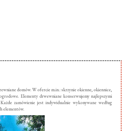
ewniane domów. W ofercie m.in.: skrzynie okienne, okiennice,
 ogrodowe. Elementy drwewniane konserwujemy najlepszymi
 Każde zamówienie jest indywidualnie wykonywane według
ch elementów.