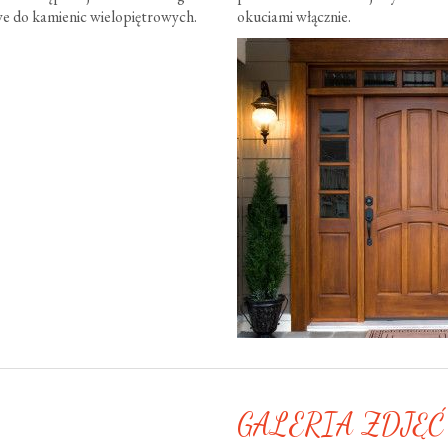
e do kamienic wielopiętrowych.
okuciami włącznie.
GALERIA ZDJĘĆ