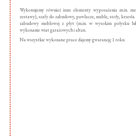
Wykonujemy również inne elementy wyposażenia m.in. meb
zestawy), szafy do zabudowy, pawlacze, meble, stoły, krzesł
zabudowy meblowej z płyt (m.in. w wysokim połysku lub
wykonanie wiat garażowych i altan.
Na wszystkie wykonane prace dajemy gwarancję 1 roku.