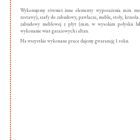
Wykonujemy również inne elementy wyposażenia m.in. meb
zestawy), szafy do zabudowy, pawlacze, meble, stoły, krzesł
zabudowy meblowej z płyt (m.in. w wysokim połysku lub
wykonanie wiat garażowych i altan.
Na wszystkie wykonane prace dajemy gwarancję 1 roku.