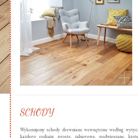
SCHODY
Wykonujemy schody drewniane wewnętrzne według wytycz
każdego rodzaju: proste, zabiegowe, podwieszane, krę