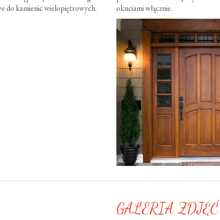
e do kamienic wielopiętrowych.
okuciami włącznie.
GALERIA ZDJĘĆ