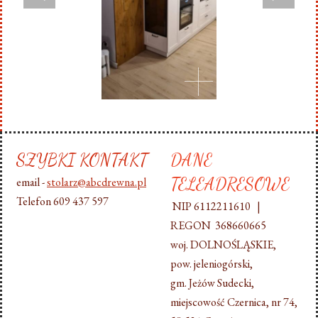
SZYBKI KONTAKT
DANE
TELEADRESOWE
email -
stolarz@abcdrewna.pl
Telefon 609 437 597
NIP 6112211610 |
REGON 368660665
woj. DOLNOŚLĄSKIE,
pow. jeleniogórski,
gm. Jeżów Sudecki,
miejscowość Czernica, nr 74,