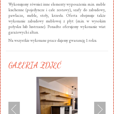
Wykonujemy również inne elementy wyposażenia m.in. meble
kuchenne (pojedyncze i całe zestawy), szafy do zabudowy,
pawlacze, meble, stoły, krzesła. Oferta obejmuje także
wykonanie zabudowy meblowej z płyt (m.in. w wysokim
połysku lub lustrzane). Ponadto oferujemy wykonanie wiat
garażowych i altan.
Na wszystkie wykonane prace dajemy gwarancję 1 roku.
GALERIA ZDJĘĆ