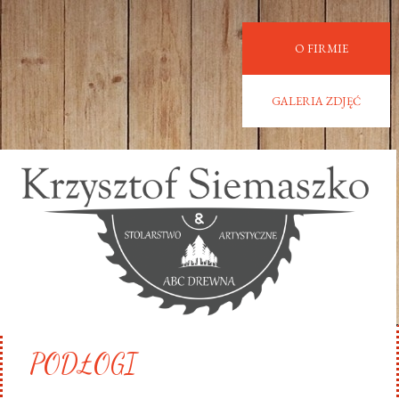
O FIRMIE
GALERIA ZDJĘĆ
PODŁOGI