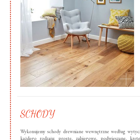
SCHODY
Wykonujemy schody drewniane wewnętrzne według wytycz
każdego rodzaju: proste, zabiegowe, podwieszane, krę