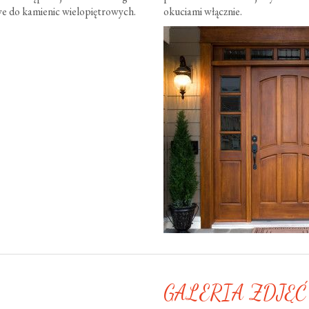
e do kamienic wielopiętrowych.
okuciami włącznie.
GALERIA ZDJĘĆ