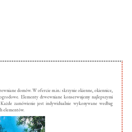
ewniane domów. W ofercie m.in.: skrzynie okienne, okiennice,
 ogrodowe. Elementy drwewniane konserwujemy najlepszymi
 Każde zamówienie jest indywidualnie wykonywane według
ch elementów.