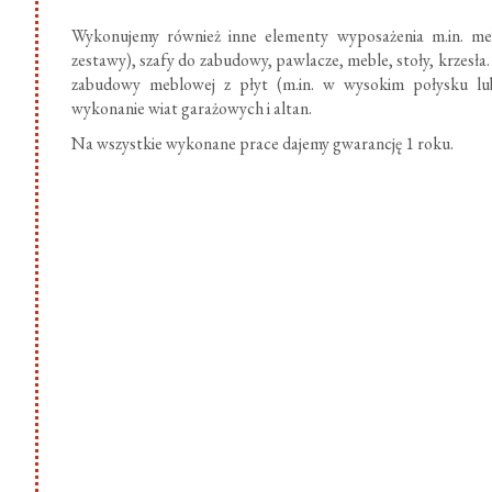
Wykonujemy również inne elementy wyposażenia m.in. meb
zestawy), szafy do zabudowy, pawlacze, meble, stoły, krzesł
zabudowy meblowej z płyt (m.in. w wysokim połysku lub
wykonanie wiat garażowych i altan.
Na wszystkie wykonane prace dajemy gwarancję 1 roku.