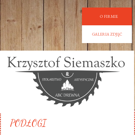
O FIRMIE
GALERIA ZDJĘĆ
PODŁOGI