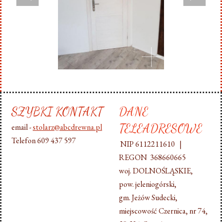
SZYBKI KONTAKT
DANE
TELEADRESOWE
email -
stolarz@abcdrewna.pl
Telefon 609 437 597
NIP 6112211610 |
REGON 368660665
woj. DOLNOŚLĄSKIE,
pow. jeleniogórski,
gm. Jeżów Sudecki,
miejscowość Czernica, nr 74,