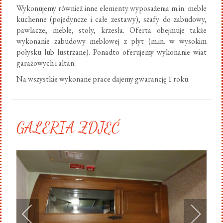
Wykonujemy również inne elementy wyposażenia m.in. meble
kuchenne (pojedyncze i całe zestawy), szafy do zabudowy,
pawlacze, meble, stoły, krzesła. Oferta obejmuje także
wykonanie zabudowy meblowej z płyt (m.in. w wysokim
połysku lub lustrzane). Ponadto oferujemy wykonanie wiat
garażowych i altan.
Na wszystkie wykonane prace dajemy gwarancję 1 roku.
GALERIA ZDJĘĆ