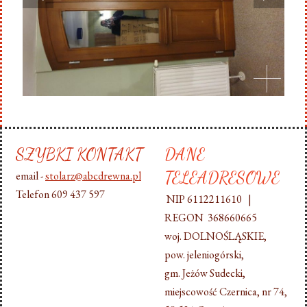
SZYBKI KONTAKT
DANE
TELEADRESOWE
email -
stolarz@abcdrewna.pl
Telefon 609 437 597
NIP 6112211610 |
REGON 368660665
woj. DOLNOŚLĄSKIE,
pow. jeleniogórski,
gm. Jeżów Sudecki,
miejscowość Czernica, nr 74,