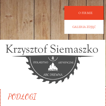
O FIRMIE
GALERIA ZDJĘĆ
PODŁOGI