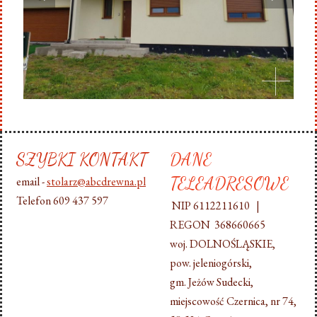
SZYBKI KONTAKT
DANE
TELEADRESOWE
email -
stolarz@abcdrewna.pl
Telefon 609 437 597
NIP 6112211610 |
REGON 368660665
woj. DOLNOŚLĄSKIE,
pow. jeleniogórski,
gm. Jeżów Sudecki,
miejscowość Czernica, nr 74,