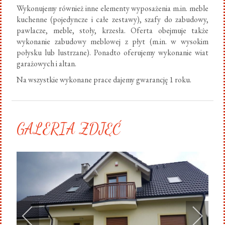
Wykonujemy również inne elementy wyposażenia m.in. meble
kuchenne (pojedyncze i całe zestawy), szafy do zabudowy,
pawlacze, meble, stoły, krzesła. Oferta obejmuje także
wykonanie zabudowy meblowej z płyt (m.in. w wysokim
połysku lub lustrzane). Ponadto oferujemy wykonanie wiat
garażowych i altan.
Na wszystkie wykonane prace dajemy gwarancję 1 roku.
GALERIA ZDJĘĆ