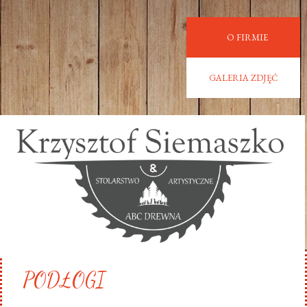
O FIRMIE
GALERIA ZDJĘĆ
PODŁOGI