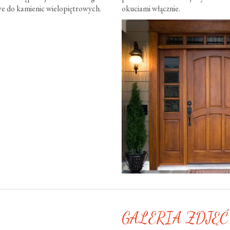
e do kamienic wielopiętrowych.
okuciami włącznie.
GALERIA ZDJĘĆ