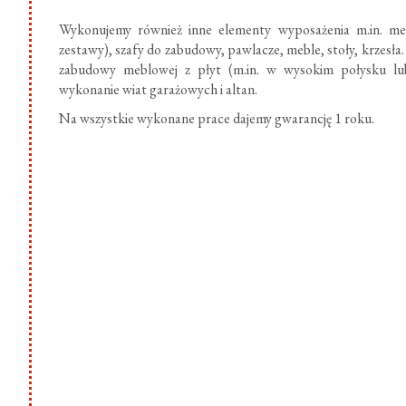
Wykonujemy również inne elementy wyposażenia m.in. meb
zestawy), szafy do zabudowy, pawlacze, meble, stoły, krzesł
zabudowy meblowej z płyt (m.in. w wysokim połysku lub
wykonanie wiat garażowych i altan.
Na wszystkie wykonane prace dajemy gwarancję 1 roku.