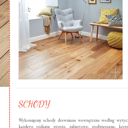
SCHODY
Wykonujemy schody drewniane wewnętrzne według wytycz
każdego rodzaju: proste, zabiegowe, podwieszane, krę