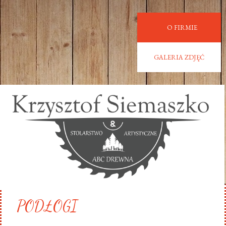
O FIRMIE
GALERIA ZDJĘĆ
PODŁOGI