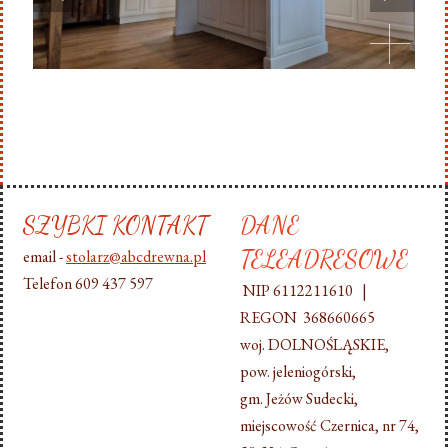
SZYBKI KONTAKT
DANE
TELEADRESOWE
email -
stolarz@abcdrewna.pl
Telefon 609 437 597
NIP 6112211610 |
REGON 368660665
woj. DOLNOŚLĄSKIE,
pow. jeleniogórski,
gm. Jeżów Sudecki,
miejscowość Czernica, nr 74,