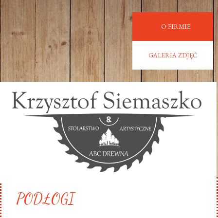
O FIRMIE
GALERIA ZDJĘĆ
PODŁOGI