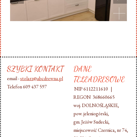
SZYBKI KONTAKT
DANE
TELEADRESOWE
email -
stolarz@abcdrewna.pl
Telefon 609 437 597
NIP 6112211610 |
REGON 368660665
woj. DOLNOŚLĄSKIE,
pow. jeleniogórski,
gm. Jeżów Sudecki,
miejscowość Czernica, nr 74,