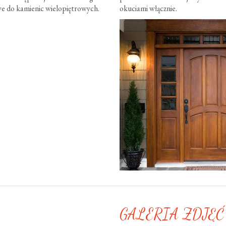
e do kamienic wielopiętrowych.
okuciami włącznie.
GALERIA ZDJĘĆ