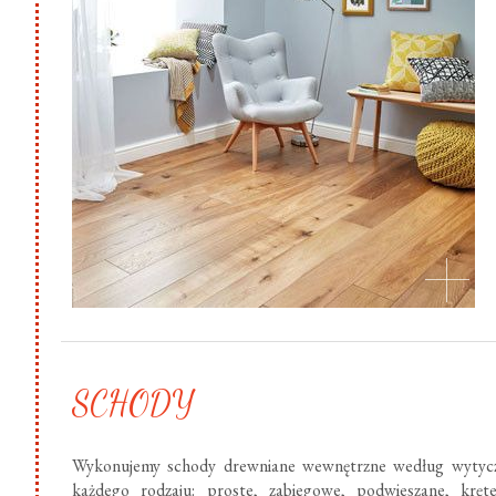
SCHODY
Wykonujemy schody drewniane wewnętrzne według wytycz
każdego rodzaju: proste, zabiegowe, podwieszane, krę