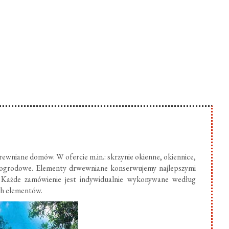
ewniane domów. W ofercie m.in.: skrzynie okienne, okiennice,
 ogrodowe. Elementy drwewniane konserwujemy najlepszymi
 Każde zamówienie jest indywidualnie wykonywane według
ch elementów.