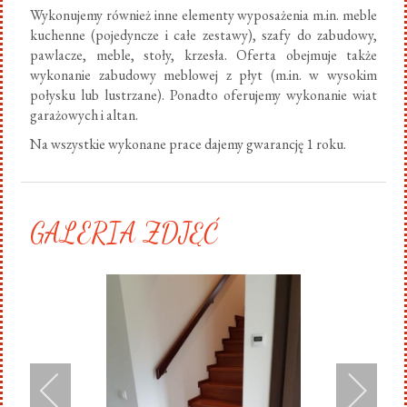
Wykonujemy również inne elementy wyposażenia m.in. meble
kuchenne (pojedyncze i całe zestawy), szafy do zabudowy,
pawlacze, meble, stoły, krzesła. Oferta obejmuje także
wykonanie zabudowy meblowej z płyt (m.in. w wysokim
połysku lub lustrzane). Ponadto oferujemy wykonanie wiat
garażowych i altan.
Na wszystkie wykonane prace dajemy gwarancję 1 roku.
GALERIA ZDJĘĆ