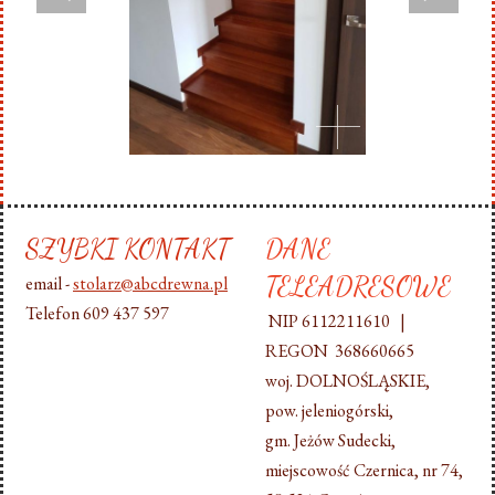
SZYBKI KONTAKT
DANE
TELEADRESOWE
email -
stolarz@abcdrewna.pl
Telefon 609 437 597
NIP 6112211610 |
REGON 368660665
woj. DOLNOŚLĄSKIE,
pow. jeleniogórski,
gm. Jeżów Sudecki,
miejscowość Czernica, nr 74,