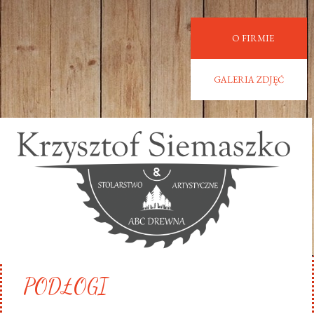
O FIRMIE
GALERIA ZDJĘĆ
PODŁOGI