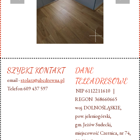
SZYBKI KONTAKT
DANE
TELEADRESOWE
email -
stolarz@abcdrewna.pl
Telefon 609 437 597
NIP 6112211610 |
REGON 368660665
woj. DOLNOŚLĄSKIE,
pow. jeleniogórski,
gm. Jeżów Sudecki,
miejscowość Czernica, nr 74,