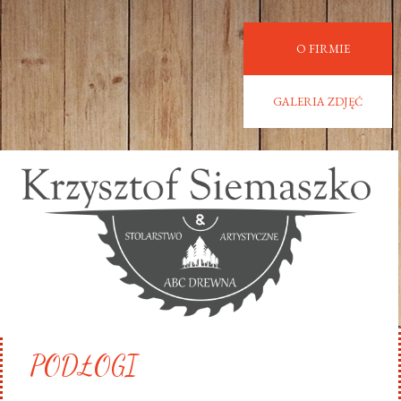
O FIRMIE
GALERIA ZDJĘĆ
PODŁOGI