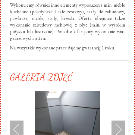
Wykonujemy również inne elementy wyposażenia m.in. meble
kuchenne (pojedyncze i całe zestawy), szafy do zabudowy,
pawlacze, meble, stoły, krzesła. Oferta obejmuje także
wykonanie zabudowy meblowej z płyt (m.in. w wysokim
połysku lub lustrzane). Ponadto oferujemy wykonanie wiat
garażowych i altan.
Na wszystkie wykonane prace dajemy gwarancję 1 roku.
GALERIA ZDJĘĆ