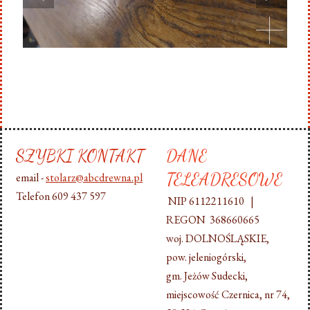
SZYBKI KONTAKT
DANE
TELEADRESOWE
email -
stolarz@abcdrewna.pl
Telefon 609 437 597
NIP 6112211610 |
REGON 368660665
woj. DOLNOŚLĄSKIE,
pow. jeleniogórski,
gm. Jeżów Sudecki,
miejscowość Czernica, nr 74,