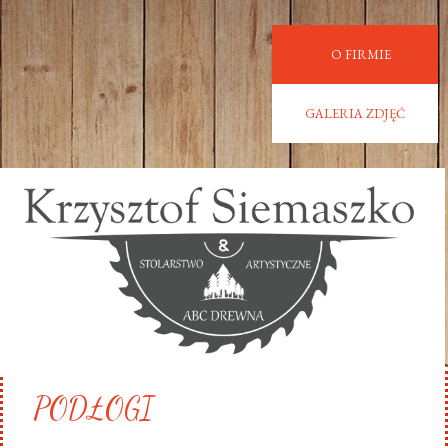
O FIRMIE
GALERIA ZDJĘĆ
PODŁOGI