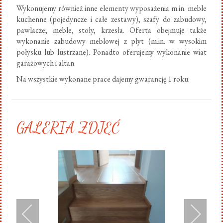
Wykonujemy również inne elementy wyposażenia m.in. meble
kuchenne (pojedyncze i całe zestawy), szafy do zabudowy,
pawlacze, meble, stoły, krzesła. Oferta obejmuje także
wykonanie zabudowy meblowej z płyt (m.in. w wysokim
połysku lub lustrzane). Ponadto oferujemy wykonanie wiat
garażowych i altan.
Na wszystkie wykonane prace dajemy gwarancję 1 roku.
GALERIA ZDJĘĆ