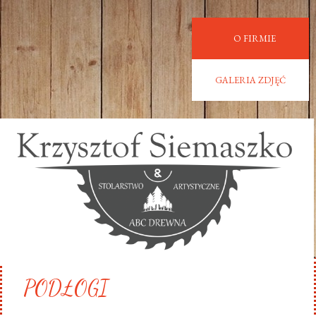
O FIRMIE
GALERIA ZDJĘĆ
PODŁOGI