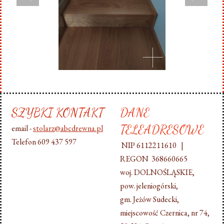
SZYBKI KONTAKT
DANE
TELEADRESOWE
email -
stolarz@abcdrewna.pl
Telefon 609 437 597
NIP 6112211610 |
REGON 368660665
woj. DOLNOŚLĄSKIE,
pow. jeleniogórski,
gm. Jeżów Sudecki,
miejscowość Czernica, nr 74,