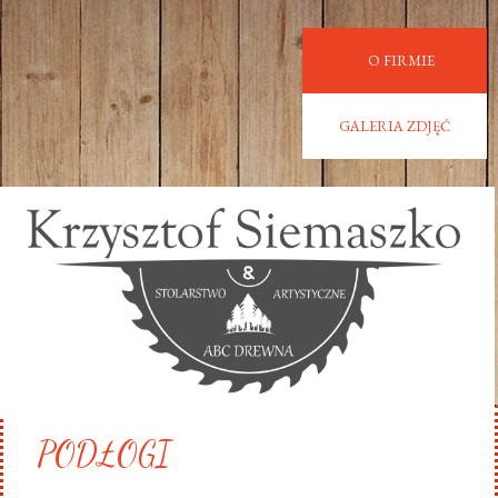
O FIRMIE
GALERIA ZDJĘĆ
PODŁOGI