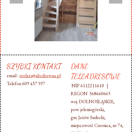
SZYBKI KONTAKT
DANE
TELEADRESOWE
email -
stolarz@abcdrewna.pl
Telefon 609 437 597
NIP 6112211610 |
REGON 368660665
woj. DOLNOŚLĄSKIE,
pow. jeleniogórski,
gm. Jeżów Sudecki,
miejscowość Czernica, nr 74,