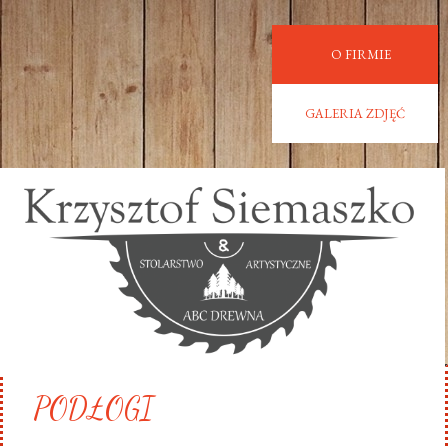
O FIRMIE
GALERIA ZDJĘĆ
PODŁOGI