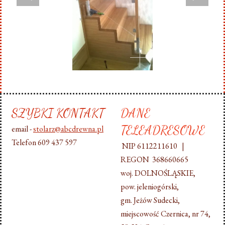
SZYBKI KONTAKT
DANE
TELEADRESOWE
email -
stolarz@abcdrewna.pl
Telefon 609 437 597
NIP 6112211610 |
REGON 368660665
woj. DOLNOŚLĄSKIE,
pow. jeleniogórski,
gm. Jeżów Sudecki,
miejscowość Czernica, nr 74,