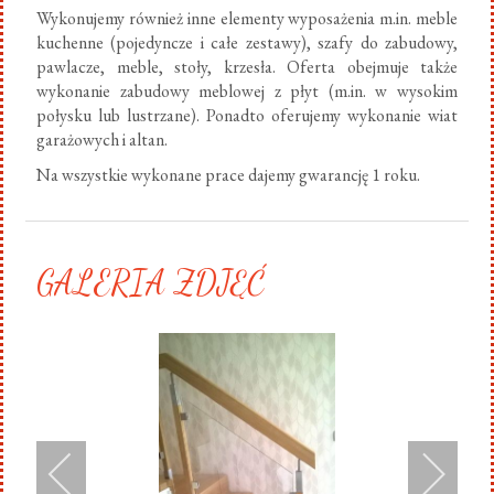
Wykonujemy również inne elementy wyposażenia m.in. meble
kuchenne (pojedyncze i całe zestawy), szafy do zabudowy,
pawlacze, meble, stoły, krzesła. Oferta obejmuje także
wykonanie zabudowy meblowej z płyt (m.in. w wysokim
połysku lub lustrzane). Ponadto oferujemy wykonanie wiat
garażowych i altan.
Na wszystkie wykonane prace dajemy gwarancję 1 roku.
GALERIA ZDJĘĆ