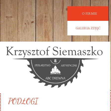
O FIRMIE
GALERIA ZDJĘĆ
PODŁOGI