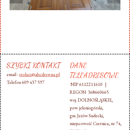
SZYBKI KONTAKT
DANE
TELEADRESOWE
email -
stolarz@abcdrewna.pl
Telefon 609 437 597
NIP 6112211610 |
REGON 368660665
woj. DOLNOŚLĄSKIE,
pow. jeleniogórski,
gm. Jeżów Sudecki,
miejscowość Czernica, nr 74,