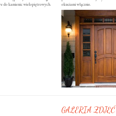
e do kamienic wielopiętrowych.
okuciami włącznie.
GALERIA ZDJĘĆ