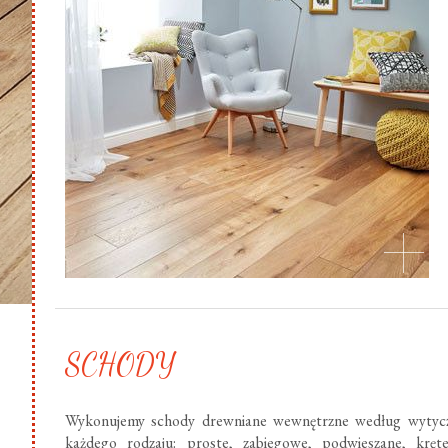
SCHODY
Wykonujemy schody drewniane wewnętrzne według wytycz
każdego rodzaju: proste, zabiegowe, podwieszane, krę